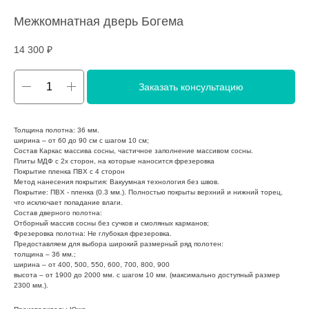
Межкомнатная дверь Богема
14 300
₽
Заказать консультацию
Толщина полотна: 36 мм.
ширина – от 60 до 90 см с шагом 10 см;
Состав Каркас массива сосны, частичное заполнение массивом сосны.
Плиты МДФ с 2х сторон, на которые наносится фрезеровка
Покрытие пленка ПВХ с 4 сторон
Метод нанесения покрытия: Вакуумная технология без швов.
Покрытие: ПВХ - пленка (0.3 мм.). Полностью покрыты верхний и нижний торец,
что исключает попадание влаги.
Состав дверного полотна:
Отборный массив сосны без сучков и смоляных карманов;
Фрезеровка полотна: Не глубокая фрезеровка.
Предоставляем для выбора широкий размерный ряд полотен:
толщина – 36 мм.;
ширина – от 400, 500, 550, 600, 700, 800, 900
высота – от 1900 до 2000 мм. с шагом 10 мм. (максимально доступный размер
2300 мм.).