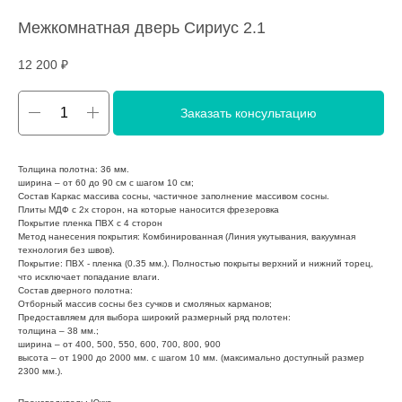
Межкомнатная дверь Сириус 2.1
12 200
₽
Заказать консультацию
Толщина полотна: 36 мм.
ширина – от 60 до 90 см с шагом 10 см;
Состав Каркас массива сосны, частичное заполнение массивом сосны.
Плиты МДФ с 2х сторон, на которые наносится фрезеровка
Покрытие пленка ПВХ с 4 сторон
Метод нанесения покрытия: Комбинированная (Линия укутывания, вакуумная
технология без швов).
Покрытие: ПВХ - пленка (0.35 мм.). Полностью покрыты верхний и нижний торец,
что исключает попадание влаги.
Состав дверного полотна:
Отборный массив сосны без сучков и смоляных карманов;
Предоставляем для выбора широкий размерный ряд полотен:
толщина – 38 мм.;
ширина – от 400, 500, 550, 600, 700, 800, 900
высота – от 1900 до 2000 мм. с шагом 10 мм. (максимально доступный размер
2300 мм.).