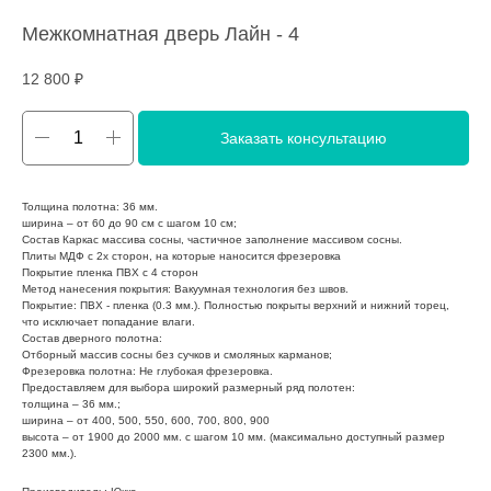
Межкомнатная дверь Лайн - 4
12 800
₽
Заказать консультацию
Толщина полотна: 36 мм.
ширина – от 60 до 90 см с шагом 10 см;
Состав Каркас массива сосны, частичное заполнение массивом сосны.
Плиты МДФ с 2х сторон, на которые наносится фрезеровка
Покрытие пленка ПВХ с 4 сторон
Метод нанесения покрытия: Вакуумная технология без швов.
Покрытие: ПВХ - пленка (0.3 мм.). Полностью покрыты верхний и нижний торец,
что исключает попадание влаги.
Состав дверного полотна:
Отборный массив сосны без сучков и смоляных карманов;
Фрезеровка полотна: Не глубокая фрезеровка.
Предоставляем для выбора широкий размерный ряд полотен:
толщина – 36 мм.;
ширина – от 400, 500, 550, 600, 700, 800, 900
высота – от 1900 до 2000 мм. с шагом 10 мм. (максимально доступный размер
2300 мм.).