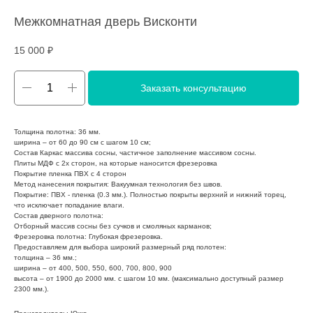
Межкомнатная дверь Висконти
15 000
₽
Заказать консультацию
Толщина полотна: 36 мм.
ширина – от 60 до 90 см с шагом 10 см;
Состав Каркас массива сосны, частичное заполнение массивом сосны.
Плиты МДФ с 2х сторон, на которые наносится фрезеровка
Покрытие пленка ПВХ с 4 сторон
Метод нанесения покрытия: Вакуумная технология без швов.
Покрытие: ПВХ - пленка (0.3 мм.). Полностью покрыты верхний и нижний торец,
что исключает попадание влаги.
Состав дверного полотна:
Отборный массив сосны без сучков и смоляных карманов;
Фрезеровка полотна: Глубокая фрезеровка.
Предоставляем для выбора широкий размерный ряд полотен:
толщина – 36 мм.;
ширина – от 400, 500, 550, 600, 700, 800, 900
высота – от 1900 до 2000 мм. с шагом 10 мм. (максимально доступный размер
2300 мм.).