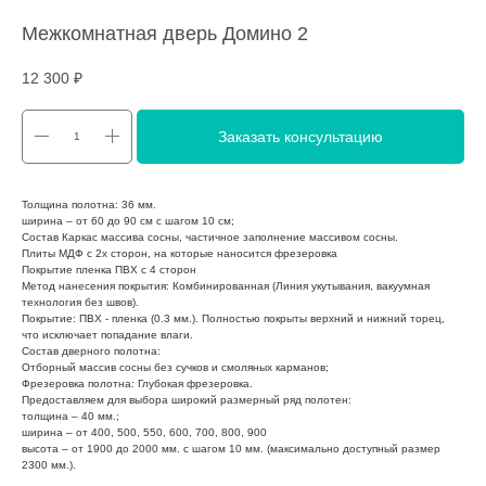
Межкомнатная дверь Домино 2
12 300
₽
Заказать консультацию
Толщина полотна: 36 мм.
ширина – от 60 до 90 см с шагом 10 см;
Состав Каркас массива сосны, частичное заполнение массивом сосны.
Плиты МДФ с 2х сторон, на которые наносится фрезеровка
Покрытие пленка ПВХ с 4 сторон
Метод нанесения покрытия: Комбинированная (Линия укутывания, вакуумная
технология без швов).
Покрытие: ПВХ - пленка (0.3 мм.). Полностью покрыты верхний и нижний торец,
что исключает попадание влаги.
Состав дверного полотна:
Отборный массив сосны без сучков и смоляных карманов;
Фрезеровка полотна: Глубокая фрезеровка.
Предоставляем для выбора широкий размерный ряд полотен:
толщина – 40 мм.;
ширина – от 400, 500, 550, 600, 700, 800, 900
высота – от 1900 до 2000 мм. с шагом 10 мм. (максимально доступный размер
2300 мм.).