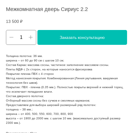
Межкомнатная дверь Сириус 2.2
13 500
₽
Заказать консультацию
Толщина полотна: 36 мм.
ширина – от 60 до 90 см с шагом 10 см;
Состав Каркас массива сосны, частичное заполнение массивом сосны.
Плиты МДФ с 2х сторон, на которые наносится фрезеровка
Покрытие пленка ПВХ с 4 сторон
Метод нанесения покрытия: Комбинированная (Линия укутывания, вакуумная
технология без швов).
Покрытие: ПВХ - пленка (0.35 мм.). Полностью покрыты верхний и нижний торец,
что исключает попадание влаги.
Состав дверного полотна:
Отборный массив сосны без сучков и смоляных карманов;
Предоставляем для выбора широкий размерный ряд полотен:
толщина – 38 мм.;
ширина – от 400, 500, 550, 600, 700, 800, 900
высота – от 1900 до 2000 мм. с шагом 10 мм. (максимально доступный размер
2300 мм.).