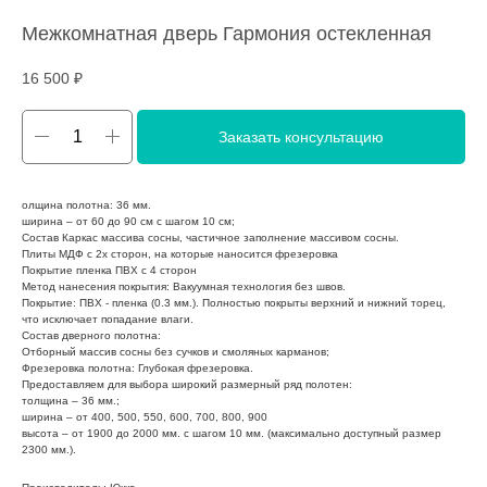
Межкомнатная дверь Гармония остекленная
16 500
₽
Заказать консультацию
олщина полотна: 36 мм.
ширина – от 60 до 90 см с шагом 10 см;
Состав Каркас массива сосны, частичное заполнение массивом сосны.
Плиты МДФ с 2х сторон, на которые наносится фрезеровка
Покрытие пленка ПВХ с 4 сторон
Метод нанесения покрытия: Вакуумная технология без швов.
Покрытие: ПВХ - пленка (0.3 мм.). Полностью покрыты верхний и нижний торец,
что исключает попадание влаги.
Состав дверного полотна:
Отборный массив сосны без сучков и смоляных карманов;
Фрезеровка полотна: Глубокая фрезеровка.
Предоставляем для выбора широкий размерный ряд полотен:
толщина – 36 мм.;
ширина – от 400, 500, 550, 600, 700, 800, 900
высота – от 1900 до 2000 мм. с шагом 10 мм. (максимально доступный размер
2300 мм.).