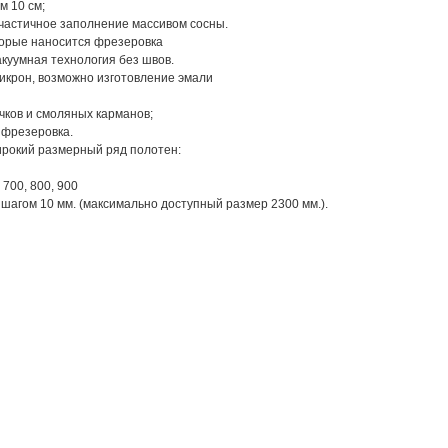
м 10 см;
 частичное заполнение массивом сосны.
торые наносится фрезеровка
куумная технология без швов.
икрон, возможно изготовление эмали
чков и смоляных карманов;
 фрезеровка.
рокий размерный ряд полотен:
 700, 800, 900
с шагом 10 мм. (максимально доступный размер 2300 мм.).