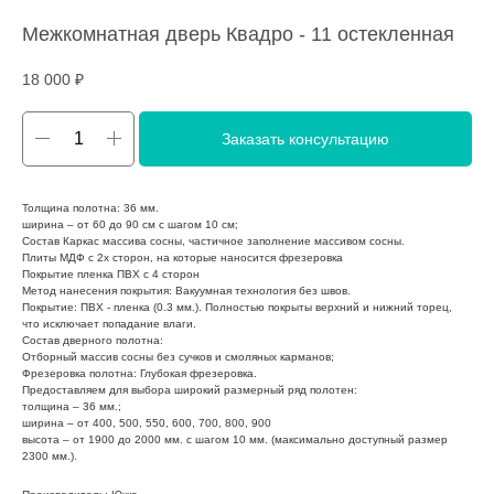
Межкомнатная дверь Квадро - 11 остекленная
18 000
₽
Заказать консультацию
Толщина полотна: 36 мм.
ширина – от 60 до 90 см с шагом 10 см;
Состав Каркас массива сосны, частичное заполнение массивом сосны.
Плиты МДФ с 2х сторон, на которые наносится фрезеровка
Покрытие пленка ПВХ с 4 сторон
Метод нанесения покрытия: Вакуумная технология без швов.
Покрытие: ПВХ - пленка (0.3 мм.). Полностью покрыты верхний и нижний торец,
что исключает попадание влаги.
Состав дверного полотна:
Отборный массив сосны без сучков и смоляных карманов;
Фрезеровка полотна: Глубокая фрезеровка.
Предоставляем для выбора широкий размерный ряд полотен:
толщина – 36 мм.;
ширина – от 400, 500, 550, 600, 700, 800, 900
высота – от 1900 до 2000 мм. с шагом 10 мм. (максимально доступный размер
2300 мм.).