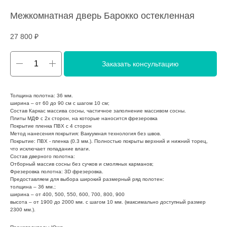
Межкомнатная дверь Барокко остекленная
27 800
₽
Заказать консультацию
Толщина полотна: 36 мм.
ширина – от 60 до 90 см с шагом 10 см;
Состав Каркас массива сосны, частичное заполнение массивом сосны.
Плиты МДФ с 2х сторон, на которые наносится фрезеровка
Покрытие пленка ПВХ с 4 сторон
Метод нанесения покрытия: Вакуумная технология без швов.
Покрытие: ПВХ - пленка (0.3 мм.). Полностью покрыты верхний и нижний торец,
что исключает попадание влаги.
Состав дверного полотна:
Отборный массив сосны без сучков и смоляных карманов;
Фрезеровка полотна: 3D фрезеровка.
Предоставляем для выбора широкий размерный ряд полотен:
толщина – 36 мм.;
ширина – от 400, 500, 550, 600, 700, 800, 900
высота – от 1900 до 2000 мм. с шагом 10 мм. (максимально доступный размер
2300 мм.).