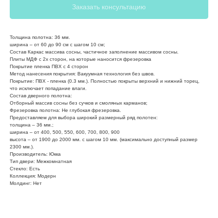
Заказать консультацию
Толщина полотна: 36 мм.
ширина – от 60 до 90 см с шагом 10 см;
Состав Каркас массива сосны, частичное заполнение массивом сосны.
Плиты МДФ с 2х сторон, на которые наносится фрезеровка
Покрытие пленка ПВХ с 4 сторон
Метод нанесения покрытия: Вакуумная технология без швов.
Покрытие: ПВХ - пленка (0.3 мм.). Полностью покрыты верхний и нижний торец,
что исключает попадание влаги.
Состав дверного полотна:
Отборный массив сосны без сучков и смоляных карманов;
Фрезеровка полотна: Не глубокая фрезеровка.
Предоставляем для выбора широкий размерный ряд полотен:
толщина – 36 мм.;
ширина – от 400, 500, 550, 600, 700, 800, 900
высота – от 1900 до 2000 мм. с шагом 10 мм. (максимально доступный размер
2300 мм.).
Производитель: Юкка
Тип двери: Межкомнатная
Стекло: Есть
Коллекция: Модерн
Молдинг: Нет