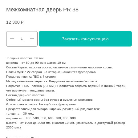
Межкомнатная дверь PR 38
12 300
₽
Заказать консультацию
Толщина полотна: 36 мм.
ширина – от 60 до 90 см с шагом 10 см;
Состав Каркас массива сосны, частичное заполнение массивом сосны.
Плиты МДФ с 2х сторон, на которые наносится фрезеровка
Покрытие пленка ПВХ с 4 сторон
Метод нанесения покрытия: Вакуумная технология без швов.
Покрытие: ПВХ - пленка (0.3 мм.). Полностью покрыты верхний и нижний торец,
что исключает попадание влаги.
Состав дверного полотна:
Отборный массив сосны без сучков и смоляных карманов;
Фрезеровка полотна: Не глубокая фрезеровка.
Предоставляем для выбора широкий размерный ряд полотен:
толщина – 36 мм.;
ширина – от 400, 500, 550, 600, 700, 800, 900
высота – от 1900 до 2000 мм. с шагом 10 мм. (максимально доступный размер
2300 мм.).