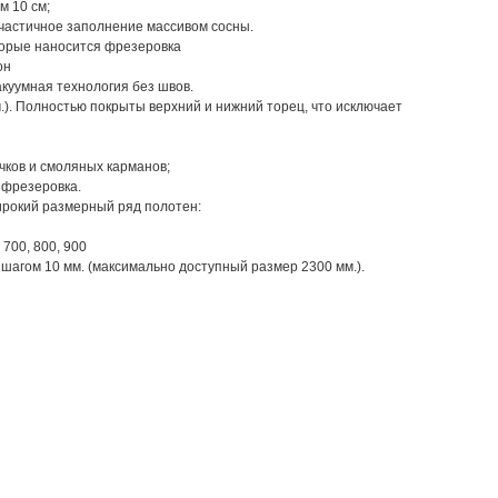
м 10 см;
 частичное заполнение массивом сосны.
торые наносится фрезеровка
он
куумная технология без швов.
м.). Полностью покрыты верхний и нижний торец, что исключает
чков и смоляных карманов;
 фрезеровка.
рокий размерный ряд полотен:
 700, 800, 900
с шагом 10 мм. (максимально доступный размер 2300 мм.).