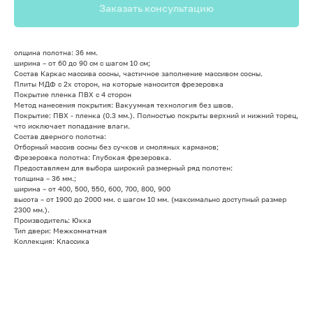
Заказать консультацию
олщина полотна: 36 мм.
ширина – от 60 до 90 см с шагом 10 см;
Состав Каркас массива сосны, частичное заполнение массивом сосны.
Плиты МДФ с 2х сторон, на которые наносится фрезеровка
Покрытие пленка ПВХ с 4 сторон
Метод нанесения покрытия: Вакуумная технология без швов.
Покрытие: ПВХ - пленка (0.3 мм.). Полностью покрыты верхний и нижний торец,
что исключает попадание влаги.
Состав дверного полотна:
Отборный массив сосны без сучков и смоляных карманов;
Фрезеровка полотна: Глубокая фрезеровка.
Предоставляем для выбора широкий размерный ряд полотен:
толщина – 36 мм.;
ширина – от 400, 500, 550, 600, 700, 800, 900
высота – от 1900 до 2000 мм. с шагом 10 мм. (максимально доступный размер
2300 мм.).
Производитель: Юкка
Тип двери: Межкомнатная
Коллекция: Классика