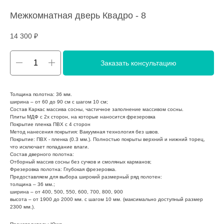
Межкомнатная дверь Квадро - 8
14 300
₽
Заказать консультацию
Толщина полотна: 36 мм.
ширина – от 60 до 90 см с шагом 10 см;
Состав Каркас массива сосны, частичное заполнение массивом сосны.
Плиты МДФ с 2х сторон, на которые наносится фрезеровка
Покрытие пленка ПВХ с 4 сторон
Метод нанесения покрытия: Вакуумная технология без швов.
Покрытие: ПВХ - пленка (0.3 мм.). Полностью покрыты верхний и нижний торец,
что исключает попадание влаги.
Состав дверного полотна:
Отборный массив сосны без сучков и смоляных карманов;
Фрезеровка полотна: Глубокая фрезеровка.
Предоставляем для выбора широкий размерный ряд полотен:
толщина – 36 мм.;
ширина – от 400, 500, 550, 600, 700, 800, 900
высота – от 1900 до 2000 мм. с шагом 10 мм. (максимально доступный размер
2300 мм.).