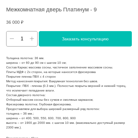
Межкомнатная дверь Платинум - 9
36 000
₽
Заказать консультацию
Толщина полотна: 36 мм.
ширина – от 60 до 90 см с шагом 10 см;
Состав Каркас массива сосны, частичное заполнение массивом сосны.
Плиты МДФ с 2х сторон, на которые наносится фрезеровка
Покрытие пленка ПВХ с 4 сторон
Метод нанесения покрытия: Вакуумная технология без швов.
Покрытие: ПВХ - пленка (0.3 мм.). Полностью покрыты верхний и нижний торец,
что исключает попадание влаги.
Состав дверного полотна:
Отборный массив сосны без сучков и смоляных карманов;
Фрезеровка полотна: Глубокая фрезеровка.
Предоставляем для выбора широкий размерный ряд полотен:
толщина – 36 мм.;
ширина – от 400, 500, 550, 600, 700, 800, 900
высота – от 1900 до 2000 мм. с шагом 10 мм. (максимально доступный размер
2300 мм.).