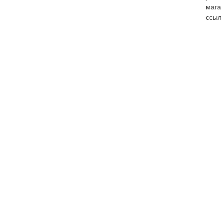
мага
ссыл