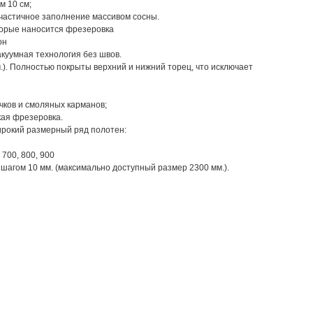
м 10 см;
 частичное заполнение массивом сосны.
торые наносится фрезеровка
он
куумная технология без швов.
м.). Полностью покрыты верхний и нижний торец, что исключает
чков и смоляных карманов;
кая фрезеровка.
рокий размерный ряд полотен:
 700, 800, 900
с шагом 10 мм. (максимально доступный размер 2300 мм.).