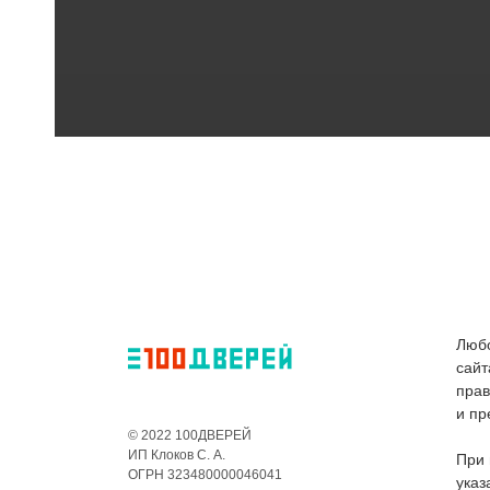
Любо
сайт
пра
и пр
© 2022 100ДВЕРЕЙ
ИП Клоков С. А.
При 
ОГРН 323480000046041
указ