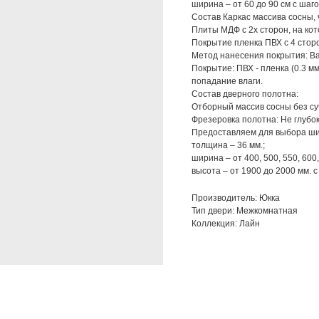
ширина – от 60 до 90 см с шаго
Состав Каркас массива сосны,
Плиты МДФ с 2х сторон, на ко
Покрытие пленка ПВХ с 4 стор
Метод нанесения покрытия: Ва
Покрытие: ПВХ - пленка (0.3 м
попадание влаги.
Состав дверного полотна:
Отборный массив сосны без су
Фрезеровка полотна: Не глубо
Предоставляем для выбора ши
толщина – 36 мм.;
ширина – от 400, 500, 550, 600,
высота – от 1900 до 2000 мм. 
Производитель: Юкка
Тип двери: Межкомнатная
Коллекция: Лайн