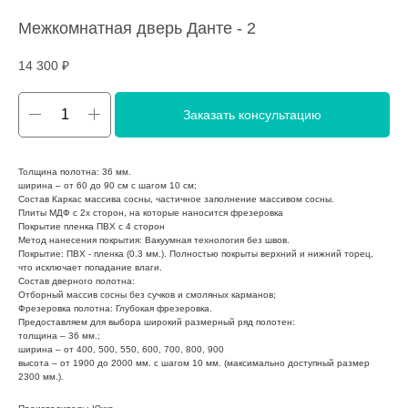
Межкомнатная дверь Данте - 2
14 300
₽
Заказать консультацию
Толщина полотна: 36 мм.
ширина – от 60 до 90 см с шагом 10 см;
Состав Каркас массива сосны, частичное заполнение массивом сосны.
Плиты МДФ с 2х сторон, на которые наносится фрезеровка
Покрытие пленка ПВХ с 4 сторон
Метод нанесения покрытия: Вакуумная технология без швов.
Покрытие: ПВХ - пленка (0.3 мм.). Полностью покрыты верхний и нижний торец,
что исключает попадание влаги.
Состав дверного полотна:
Отборный массив сосны без сучков и смоляных карманов;
Фрезеровка полотна: Глубокая фрезеровка.
Предоставляем для выбора широкий размерный ряд полотен:
толщина – 36 мм.;
ширина – от 400, 500, 550, 600, 700, 800, 900
высота – от 1900 до 2000 мм. с шагом 10 мм. (максимально доступный размер
2300 мм.).