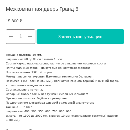
Межкомнатная дверь Гранд 6
15 800
₽
Заказать консультацию
Толщина полотна: 36 мм.
ширина – от 60 до 90 см с шагом 10 см;
Состав Каркас массива сосны, частичное заполнение массивом сосны.
Плиты МДФ с 2х сторон, на которые наносится фрезеровка
Покрытие пленка ПВХ с 4 сторон
Метод нанесения покрытия: Вакуумная технология без швов.
Покрытие: ПВХ - пленка (0.3 мм.). Полностью покрыты верхний и нижний торец,
что исключает попадание влаги.
Состав дверного полотна:
Отборный массив сосны без сучков и смоляных карманов;
Фрезеровка полотна: Глубокая фрезеровка.
Предоставляем для выбора широкий размерный ряд полотен:
толщина – 36 мм.;
ширина – от 400, 500, 550, 600, 700, 800, 900
высота – от 1900 до 2000 мм. с шагом 10 мм. (максимально доступный размер
2300 мм.).