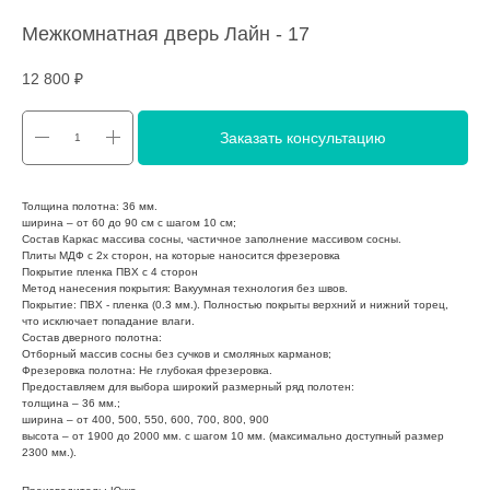
Межкомнатная дверь Лайн - 17
12 800
₽
Заказать консультацию
Толщина полотна: 36 мм.
ширина – от 60 до 90 см с шагом 10 см;
Состав Каркас массива сосны, частичное заполнение массивом сосны.
Плиты МДФ с 2х сторон, на которые наносится фрезеровка
Покрытие пленка ПВХ с 4 сторон
Метод нанесения покрытия: Вакуумная технология без швов.
Покрытие: ПВХ - пленка (0.3 мм.). Полностью покрыты верхний и нижний торец,
что исключает попадание влаги.
Состав дверного полотна:
Отборный массив сосны без сучков и смоляных карманов;
Фрезеровка полотна: Не глубокая фрезеровка.
Предоставляем для выбора широкий размерный ряд полотен:
толщина – 36 мм.;
ширина – от 400, 500, 550, 600, 700, 800, 900
высота – от 1900 до 2000 мм. с шагом 10 мм. (максимально доступный размер
2300 мм.).