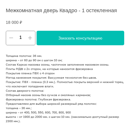
Межкомнатная дверь Квадро - 1 остекленная
18 000
₽
Заказать консультацию
Толщина полотна: 36 мм.
ширина – от 60 до 90 см с шагом 10 см;
Состав Каркас массива сосны, частичное заполнение массивом сосны.
Плиты МДФ с 2х сторон, на которые наносится фрезеровка
Покрытие пленка ПВХ с 4 сторон
Метод нанесения покрытия: Вакуумная технология без швов.
Покрытие: ПВХ - пленка (0.3 мм.). Полностью покрыты верхний и нижний торец,
что исключает попадание влаги.
Состав дверного полотна:
Отборный массив сосны без сучков и смоляных карманов;
Фрезеровка полотна: Глубокая фрезеровка.
Предоставляем для выбора широкий размерный ряд полотен:
толщина – 36 мм.;
ширина – от 400, 500, 550, 600, 700, 800, 900
высота – от 1900 до 2000 мм. с шагом 10 мм. (максимально доступный размер
2300 мм.).