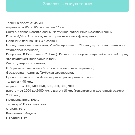
Заказать консультацию
Толщина полотна: 36 мм.
ширина – от 60 до 90 см с шагом 10 см;
Состав Каркас массива сосны, частичное заполнение массивом сосны.
Плиты МДФ с 2х сторон, на которые наносится фрезеровка
Покрытие пленка ПВХ с 4 сторон
Метод нанесения покрытия: Комбинированная (Линия укутывания, вакуумная
технология без швов).
Покрытие: ПВХ - пленка (0.3 мм.). Полностью покрыты верхний и нижний торец,
что исключает попадание влаги.
Состав дверного полотна:
Отборный массив сосны без сучков и смоляных карманов;
Фрезеровка полотна: Глубокая фрезеровка.
Предоставляем для выбора широкий размерный ряд полотен:
толщина – 40 мм.;
ширина – от 400, 500, 550, 600, 700, 800, 900
высота – от 1900 до 2000 мм. с шагом 10 мм. (максимально доступный размер
2300 мм.).
Производитель: Юкка
Тип двери: Межкомнатная
Стекло: Есть
Коллекция: Модерн
Молдинг: Нет