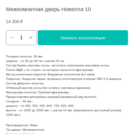
Межкомнатная дверь Новелла 10
14 300
₽
Заказать консультацию
Толщина полотна: 36 мм.
ширина – от 60 до 90 см с шагом 10 см;
Состав Каркас массива сосны, частичное заполнение массивом сосны.
Плиты МДФ с 2х сторон, на которые наносится фрезеровка
Метод нанесения покрытия: Вакуумная технология без швов.
Покрытие: Покрытие эмаль, возможно изготовление в пленке ПВХ 0.3 микрона
Состав дверного полотна:
Отборный массив сосны без сучков и смоляных карманов;
Фрезеровка полотна: Глубокая фрезеровка.
Предоставляем для выбора широкий размерный ряд полотен:
толщина – 36 мм.;
ширина – от 400, 500, 550, 600, 700, 800, 900
высота – от 1900 до 2000 мм. с шагом 10 мм. (максимально доступный размер
2300 мм.).
Производитель: Юкка
Тип двери: Межкомнатная