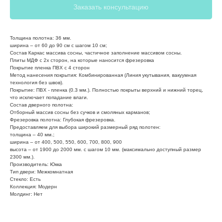
Заказать консультацию
Толщина полотна: 36 мм.
ширина – от 60 до 90 см с шагом 10 см;
Состав Каркас массива сосны, частичное заполнение массивом сосны.
Плиты МДФ с 2х сторон, на которые наносится фрезеровка
Покрытие пленка ПВХ с 4 сторон
Метод нанесения покрытия: Комбинированная (Линия укутывания, вакуумная
технология без швов).
Покрытие: ПВХ - пленка (0.3 мм.). Полностью покрыты верхний и нижний торец,
что исключает попадание влаги.
Состав дверного полотна:
Отборный массив сосны без сучков и смоляных карманов;
Фрезеровка полотна: Глубокая фрезеровка.
Предоставляем для выбора широкий размерный ряд полотен:
толщина – 40 мм.;
ширина – от 400, 500, 550, 600, 700, 800, 900
высота – от 1900 до 2000 мм. с шагом 10 мм. (максимально доступный размер
2300 мм.).
Производитель: Юкка
Тип двери: Межкомнатная
Стекло: Есть
Коллекция: Модерн
Молдинг: Нет