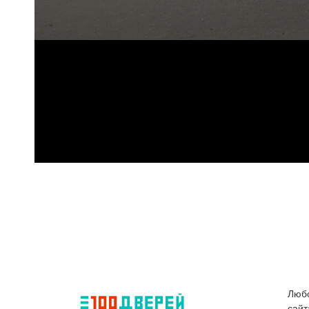
Любо
сайт