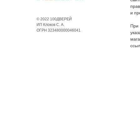
пра
и пр
© 2022 100ДВЕРЕЙ
ИП Клоков С. А.
При 
ОГРН 323480000046041
указ
мага
ссыл