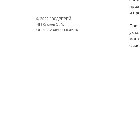
пра
и пр
© 2022 100ДВЕРЕЙ
ИП Клоков С. А.
При 
ОГРН 323480000046041
указ
мага
ссыл