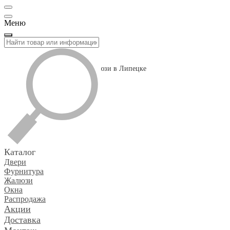
Меню
двери, фурнитура, окна, жалюзи в Липецке
+7 (920) 502-40-40
+7 (920) 502-40-40
ул. Фрунзе, 34, Липецк
mail@100ryadov.ru
Каталог
Двери
Фурнитура
Жалюзи
Окна
Распродажа
Акции
Доставка