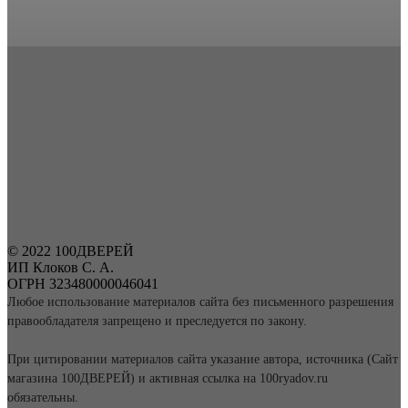
© 2022 100ДВЕРЕЙ
ИП Клоков С. А.
ОГРН 323480000046041
Любое использование материалов сайта без письменного разрешения
правообладателя запрещено и преследуется по закону.
При цитировании материалов сайта указание автора, источника (Сайт
магазина 100ДВЕРЕЙ) и активная ссылка на 100ryadov.ru
обязательны.