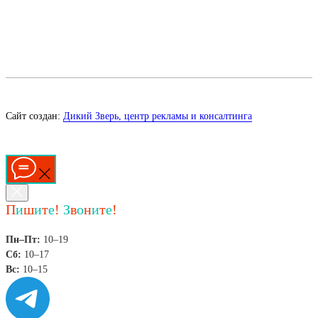
Сайт создан:
Дикий Зверь, центр рекламы и консалтинга
П
и
ш
и
т
е
!
З
в
о
н
и
т
е
!
Пн–Пт:
10–19
Сб:
10–17
Вс:
10–15