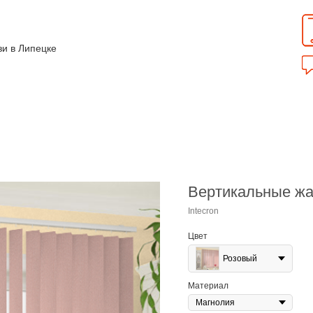
зи в Липецке
Вертикальные ж
Intecron
Цвет
Розовый
Материал