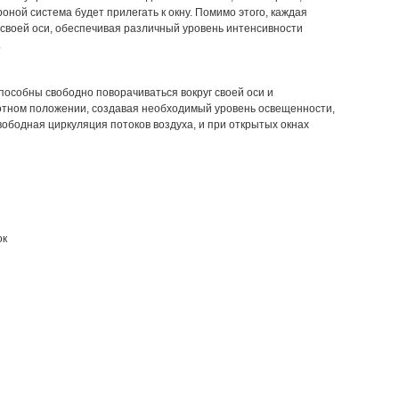
роной система будет прилегать к окну. Помимо этого, каждая
 своей оси, обеспечивая различный уровень интенсивности
.
пособны свободно поворачиваться вокруг своей оси и
отном положении, создавая необходимый уровень освещенности,
ободная циркуляция потоков воздуха, и при открытых окнах
ок