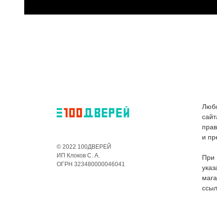
Любо
сайт
пра
и пр
© 2022 100ДВЕРЕЙ
ИП Клоков С. А.
При 
ОГРН 323480000046041
указ
мага
ссыл