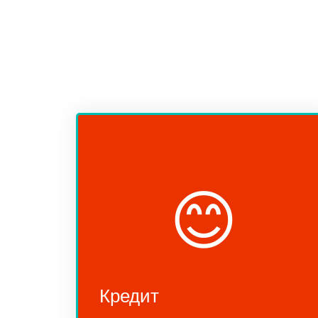
😊
Кредит