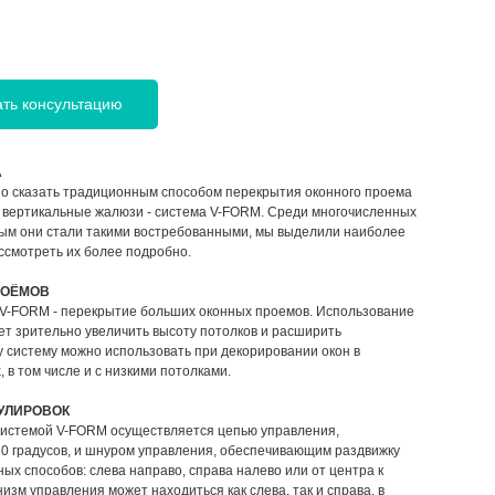
ать консультацию
А
о сказать традиционным способом перекрытия оконного проема
 вертикальные жалюзи - система V-FORM. Среди многочисленных
рым они стали такими востребованными, мы выделили наиболее
ссмотреть их более подробно.
РОЁМОВ
 V-FORM - перекрытие больших оконных проемов. Использование
т зрительно увеличить высоту потолков и расширить
у систему можно использовать при декорировании окон в
в том числе и с низкими потолками.
УЛИРОВОК
 системой V-FORM осуществляется цепью управления,
0 градусов, и шнуром управления, обеспечивающим раздвижку
ых способов: слева направо, справа налево или от центра к
изм управления может находиться как слева, так и справа, в