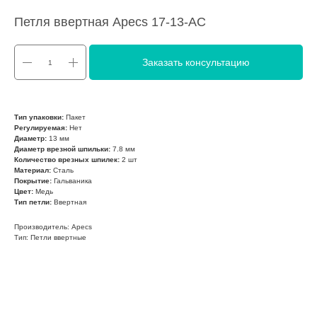
Петля ввертная Apecs 17-13-AC
Заказать консультацию
Тип упаковки:
Пакет
Регулируемая:
Нет
Диаметр:
13 мм
Диаметр врезной шпильки:
7.8 мм
Количество врезных шпилек:
2 шт
Материал:
Сталь
Покрытие:
Гальваника
Цвет:
Медь
Тип петли:
Ввертная
Производитель: Apecs
Тип: Петли ввертные