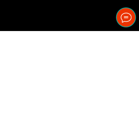
Любое использование
материалов сайта без
письменного разрешения
правообладателя
© 2022 100ДВЕРЕЙ
запрещено и преследуется
ИП Клоков С. А.
по закону.
ОГРН 323480000046041
При цитировании
материалов сайта указание
автора, источника (Сайт