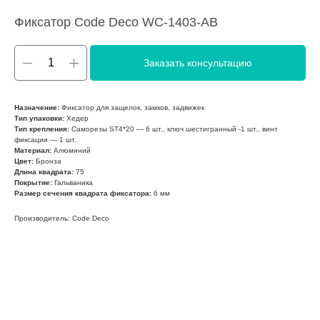
Фиксатор Code Deco WC-1403-AB
Заказать консультацию
Назначение:
Фиксатор для защелок, замков, задвижек
Тип упаковки:
Хедер
Тип крепления:
Саморезы SТ4*20 — 6 шт., ключ шестигранный -1 шт., винт
фиксации — 1 шт.
Материал:
Алюминий
Цвет:
Бронза
Длина квадрата:
75
Покрытие:
Гальваника
Размер сечения квадрата фиксатора:
6 мм
Производитель: Code Deco